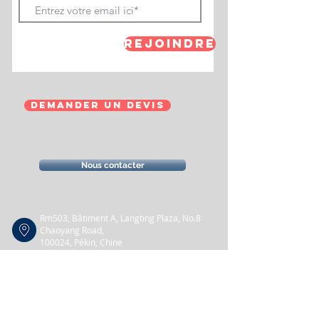
Rejoindre
Demander un devis
Nous contacter
Rm503, Bâtiment A, Langting Plaza, No.8
Chaoyang Road,
100024, Pékin, Chine
+86 10 5290 2905