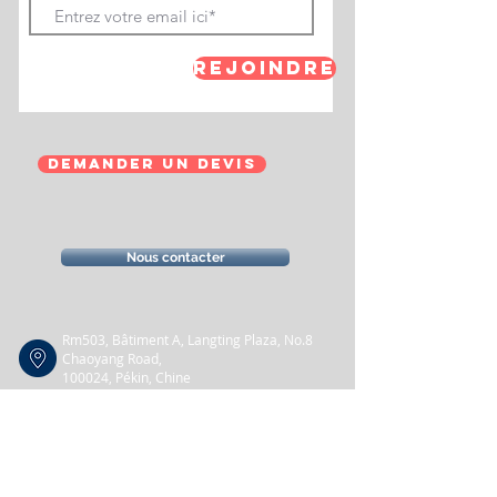
Rejoindre
Demander un devis
Nous contacter
Rm503, Bâtiment A, Langting Plaza, No.8
Chaoyang Road,
100024, Pékin, Chine
+86 10 5290 2905