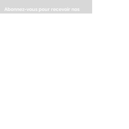
Abonnez-vous pour recevoir nos
mises à jour
Rejoindre
Demander un devis
Nous contacter
Rm503, Bâtiment A, Langting Plaza, No.8
Chaoyang Road,