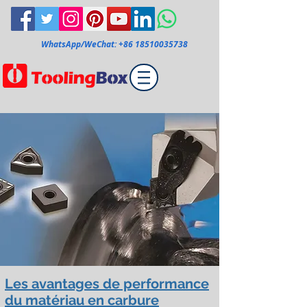
WhatsApp/WeChat:
+86 18510035738
Les avantages de performance
du matériau en carbure